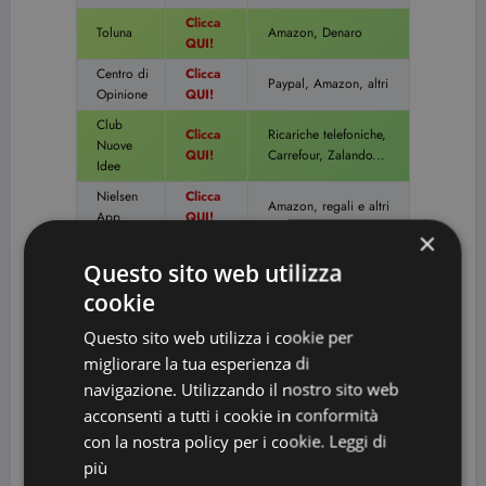
Clicca
Toluna
Amazon, Denaro
QUI!
Centro di
Clicca
Paypal, Amazon, altri
Opinione
QUI!
Club
Clicca
Ricariche telefoniche,
Nuove
QUI!
Carrefour, Zalando...
Idee
Nielsen
Clicca
Amazon, regali e altri
App
QUI!
×
GFK
Clicca
Premi per la casa, buoni
Questo sito web utilizza
Eurisko
QUI!
spesa
cookie
Mobile
Clicca
Buono Amazon in 7
Expression
QUI!
giorni!
Questo sito web utilizza i cookie per
Clicca
Buoni regalo, PayPal e
Lifepoint
migliorare la tua esperienza di
QUI!
altro ancora
navigazione. Utilizzando il nostro sito web
Nielsen
Clicca
acconsenti a tutti i cookie in conformità
Home
Regali dal catalogo
QUI!
con la nostra policy per i cookie.
Leggi di
Scan
più
Clicca
Tra 50 centesimi e 3€
Mobrog