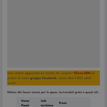
Vuoi restare aggiornato sul mondo dei coupon?
Clicca QUI
ed
unisciti al nostro
gruppo Facebook
: siamo oltre 9.000 utenti
iscritti!
Ottieni altri buoni sconto per la spesa, iscrivendoti gratis a questi siti:
Nome
Link
Premi
Panel:
iscrizione