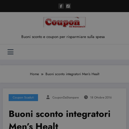
Vai
al
contenuto
Buoni sconto e coupon per risparmiare sulla spesa
Home
Buoni sconto integratori Men’s Healt
Coupon Scaduti
CouponDaStampare
18 Ottobre 2016
Buoni sconto integratori
Men’s Healt