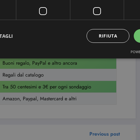
Paypal, Amazon, altri
Ricariche telefoniche, Carrefour, Zalando...
Amazon, regali e altri
TAGLI
RIFIUTA
Premi per la casa, buoni spesa
Buono Amazon in 7 giorni!
POWE
Buoni regalo, PayPal e altro ancora
Regali dal catalogo
Tra 50 centesimi e 3€ per ogni sondaggio
Amazon, Paypal, Mastercard e altri
Previous post