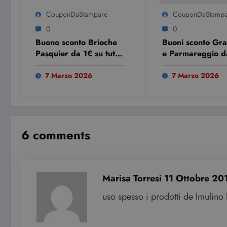
CouponDaStampare
CouponDaStampa
0
0
Buono sconto Brioche
Buoni sconto Gra
Pasquier da 1€ su tutti i
e Parmareggio d
prodotti: come
stampare gratis
ottenerlo
7 Marzo 2026
7 Marzo 2026
6 comments
Marisa Torresi
11 Ottobre 20
uso spesso i prodotti de lmulino