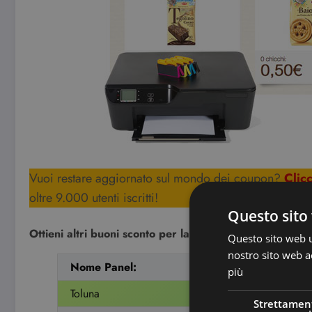
Vuoi restare aggiornato sul mondo dei coupon?
Clic
oltre 9.000 utenti iscritti!
Questo sito 
Ottieni altri buoni sconto per la spesa, iscrivendoti grati
Questo sito web ut
nostro sito web ac
Nome Panel:
Link iscrizione
più
Toluna
Clicca QUI!
Strettamen