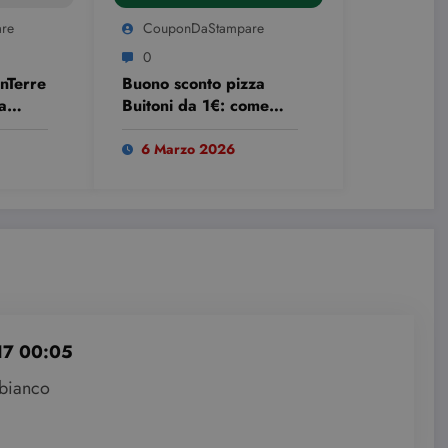
re
CouponDaStampare
0
nTerre
Buono sconto pizza
a
Buitoni da 1€: come
ottenerlo gratis
6 Marzo 2026
17 00:05
 bianco