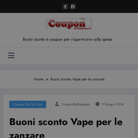
Vai
al
contenuto
Buoni sconto e coupon per risparmiare sulla spesa
Home
Buoni sconto Vape per le zanzare
Coupon Per La Casa
CouponDaStampare
9 Giugno 2014
Buoni sconto Vape per le
zanzare