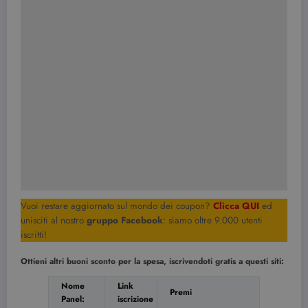
Vuoi restare aggiornato sul mondo dei coupon?
Clicca QUI
ed
unisciti al nostro
gruppo Facebook
: siamo oltre 9.000 utenti
iscritti!
Ottieni altri buoni sconto per la spesa, iscrivendoti gratis a questi siti:
Nome
Link
Premi
Panel:
iscrizione