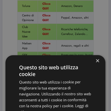
Clicca
Toluna
Amazon, Denaro
QUI!
Centro di
Clicca
Paypal, Amazon, altri
Opinione
QUI!
Club
Clicca
Ricariche telefoniche,
Nuove
QUI!
Carrefour, Zalando...
Idee
Nielsen
Clicca
Amazon, regali e altri
App
QUI!
GFK
Clicca
Premi per la casa, buoni
×
Eurisko
QUI!
spesa
Questo sito web utilizza
Mobile
Clicca
Buono Amazon in 7
Expression
QUI!
giorni!
cookie
Clicca
Buoni regalo, PayPal e
Lifepoint
Questo sito web utilizza i cookie per
QUI!
altro ancora
migliorare la tua esperienza di
Nielsen
Clicca
navigazione. Utilizzando il nostro sito web
Home
Regali dal catalogo
QUI!
Scan
acconsenti a tutti i cookie in conformità
con la nostra policy per i cookie.
Leggi di
Clicca
Tra 50 centesimi e 3€
Mobrog
QUI!
per ogni sondaggio