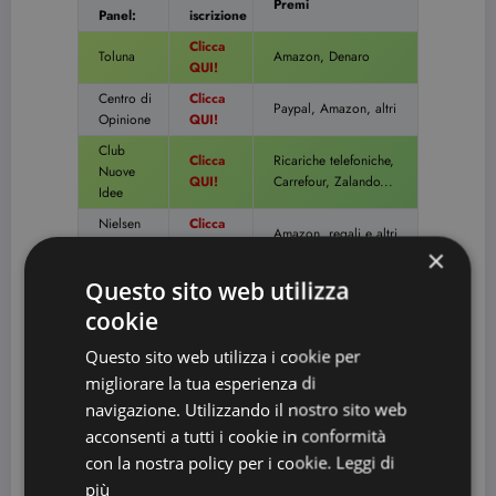
Premi
Panel:
iscrizione
Clicca
Toluna
Amazon, Denaro
QUI!
Centro di
Clicca
Paypal, Amazon, altri
Opinione
QUI!
Club
Clicca
Ricariche telefoniche,
Nuove
QUI!
Carrefour, Zalando...
Idee
Nielsen
Clicca
Amazon, regali e altri
App
QUI!
×
GFK
Clicca
Premi per la casa, buoni
Questo sito web utilizza
Eurisko
QUI!
spesa
cookie
Mobile
Clicca
Buono Amazon in 7
Expression
QUI!
giorni!
Questo sito web utilizza i cookie per
Clicca
Buoni regalo, PayPal e
migliorare la tua esperienza di
Lifepoint
QUI!
altro ancora
navigazione. Utilizzando il nostro sito web
Nielsen
acconsenti a tutti i cookie in conformità
Clicca
Home
Regali dal catalogo
con la nostra policy per i cookie.
Leggi di
QUI!
Scan
più