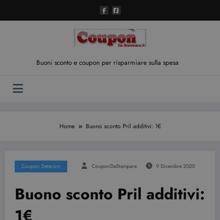
Vai
al
contenuto
Buoni sconto e coupon per risparmiare sulla spesa
Home
Buono sconto Pril additivi: 1€
Coupon Detersivi
CouponDaStampare
9 Dicembre 2020
Buono sconto Pril additivi:
1€