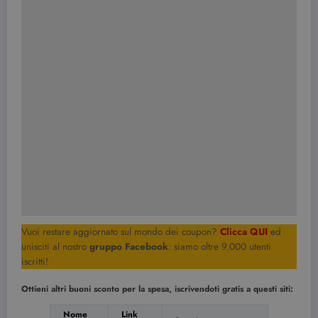
Vuoi restare aggiornato sul mondo dei coupon?
Clicca QUI
ed
unisciti al nostro
gruppo Facebook
: siamo oltre 9.000 utenti
iscritti!
Ottieni altri buoni sconto per la spesa, iscrivendoti gratis a questi siti:
Nome
Link