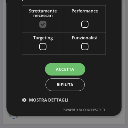
Strettamente
Performance
necessari
20 Giugno 2013
Targeting
Funzionalità
COUPON SCADUTI
ACCETTA
Coupon Da Stampare Prenatal
RIFIUTA
Anche Prenatal entra nel mondo dei couponing e lo fa mettendo a
disposizione di tutti…
MOSTRA DETTAGLI
POWERED BY COOKIESCRIPT
CouponDaStampare
0 Commenti
Leggi Il Seguito