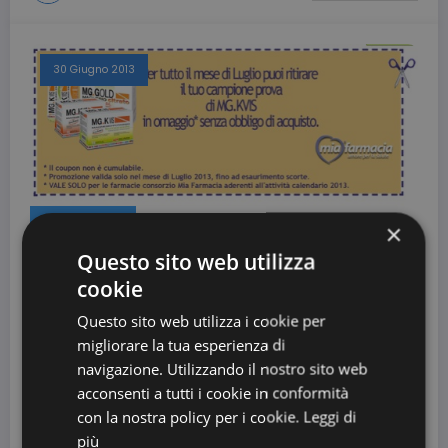
30 Giugno 2013
COUPON SCADUTI
×
Campioni gratuiti integratori
Questo sito web utilizza
cookie
MiaFarmacia
Questo sito web utilizza i cookie per
Dal 01 Luglio 2013, fino al mese di Agosto, MiaFarmacia vi offre
migliorare la tua esperienza di
l'opportunità di stampare…
navigazione. Utilizzando il nostro sito web
acconsenti a tutti i cookie in conformità
con la nostra policy per i cookie.
Leggi di
CouponDaStampare
0 Commenti
Leggi Il Seguito
più