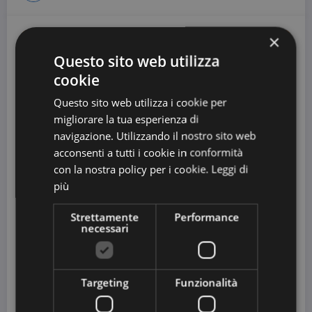
×
28 Maggio 2016
Questo sito web utilizza
cookie
Questo sito web utilizza i cookie per
migliorare la tua esperienza di
navigazione. Utilizzando il nostro sito web
acconsenti a tutti i cookie in conformità
con la nostra policy per i cookie.
Leggi di
più
Strettamente
Performance
necessari
COUPON SPESA ITALIA
Pazzi per le offerte: l’app che
Targeting
Funzionalità
aggiunge risparmio alla spesa