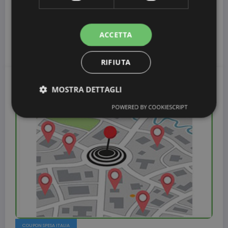
Coupon da stampare continua a svelarvi dei trucchi per
risparmiare sulla spesa. Oggi vogliamo parlarvi…
ACCETTA
CouponDaStampare
0 Commenti
Leggi Il Seguito
RIFIUTA
MOSTRA DETTAGLI
29 Marzo 2016
POWERED BY COOKIESCRIPT
COUPON SPESA ITALIA