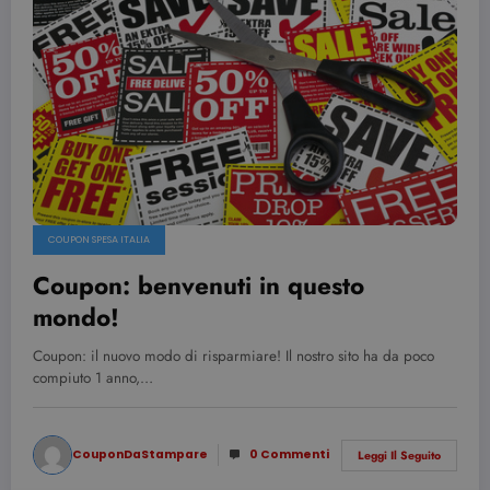
COUPON SPESA ITALIA
Coupon: benvenuti in questo
mondo!
Coupon: il nuovo modo di risparmiare! Il nostro sito ha da poco
compiuto 1 anno,…
CouponDaStampare
0 Commenti
Leggi Il Seguito