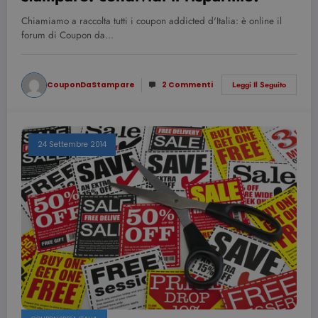
Chiamiamo a raccolta tutti i coupon addicted d'Italia: è online il
forum di Coupon da…
CouponDaStampare
2 Commenti
Leggi Il Seguito
24 Settembre 2014