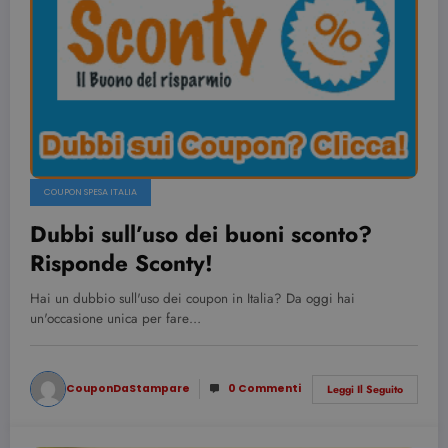
COUPON SPESA ITALIA
Dubbi sull’uso dei buoni sconto?
Risponde Sconty!
Hai un dubbio sull'uso dei coupon in Italia? Da oggi hai
un'occasione unica per fare…
CouponDaStampare
0 Commenti
Leggi Il Seguito