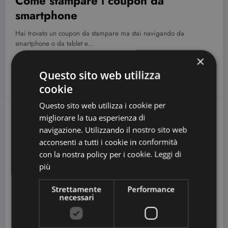
Come stampare i coupon da
smartphone
Hai trovato un coupon da stampare ma stai navigando da
smartphone o da tablet e…
×
Questo sito web utilizza
CouponDaStampare
2 Commenti
Leggi Il Seguito
cookie
Questo sito web utilizza i cookie per
migliorare la tua esperienza di
28 Dicembre 2014
navigazione. Utilizzando il nostro sito web
acconsenti a tutti i cookie in conformità
con la nostra policy per i cookie.
Leggi di
più
Strettamente
Performance
necessari
COUPON SPESA ITALIA