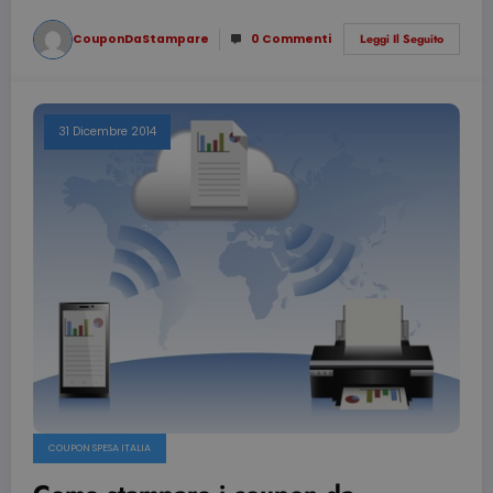
CouponDaStampare
0 Commenti
Leggi Il Seguito
31 Dicembre 2014
COUPON SPESA ITALIA