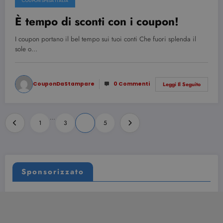
COUPON SPESA ITALIA
È tempo di sconti con i coupon!
I coupon portano il bel tempo sui tuoi conti Che fuori splenda il
sole o…
CouponDaStampare
0 Commenti
Leggi Il Seguito
Paginazione
…
1
3
4
5
degli
articoli
Sponsorizzato