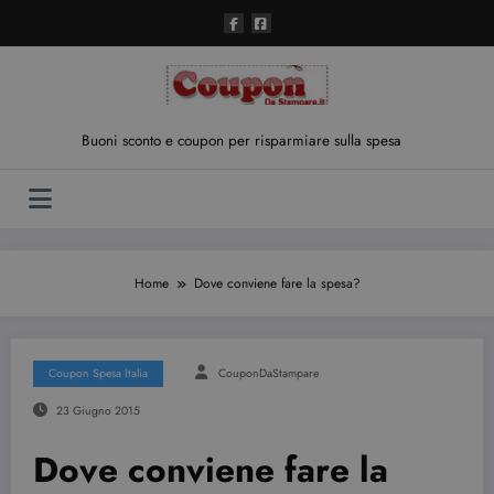
Vai
al
contenuto
Buoni sconto e coupon per risparmiare sulla spesa
Home
Dove conviene fare la spesa?
Coupon Spesa Italia
CouponDaStampare
23 Giugno 2015
Dove conviene fare la