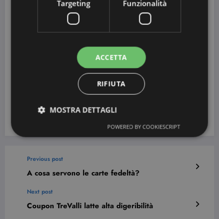
Targeting
Funzionalità
Expression
QUI!
giorni!
Clicca
Buoni regalo, PayPal e
Lifepoint
QUI!
altro ancora
Nielsen
Clicca
Home
Regali dal catalogo
ACCETTA
QUI!
Scan
Clicca
Tra 50 centesimi e 3€
Mobrog
RIFIUTA
QUI!
per ogni sondaggio
Clicca
Amazon, Paypal,
Univox
MOSTRA DETTAGLI
QUI!
Mastercard e altri
POWERED BY COOKIESCRIPT
Previous post
A cosa servono le carte fedeltà?
Next post
Coupon TreValli latte alta digeribilità