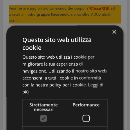
Vuoi restare aggiornato sul mondo dei coupon?
Clicca QUI
ed
unisciti al nostro
gruppo Facebook
: siamo oltre 9.000 utenti
iscritti!
×
Ottieni altri buoni sconto per la spesa, iscrivendoti gratis a questi siti:
Questo sito web utilizza
Nome
Link
Premi
cookie
Panel:
iscrizione
Clicca
Questo sito web utilizza i cookie per
Toluna
Amazon, Denaro
QUI!
migliorare la tua esperienza di
Centro di
Clicca
navigazione. Utilizzando il nostro sito web
Paypal, Amazon, altri
Opinione
QUI!
acconsenti a tutti i cookie in conformità
Club
con la nostra policy per i cookie.
Leggi di
Clicca
Ricariche telefoniche,
Nuove
più
QUI!
Carrefour, Zalando...
Idee
Nielsen
Clicca
Strettamente
Performance
Amazon, regali e altri
App
QUI!
necessari
GFK
Clicca
Premi per la casa, buoni
Eurisko
QUI!
spesa
Mobile
Clicca
Buono Amazon in 7